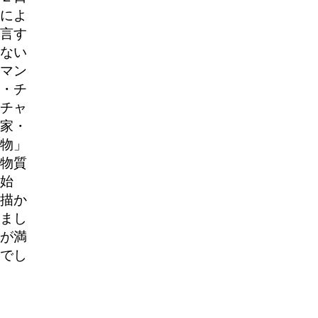
によ
言す
ない
マン
・チ
チャ
家・
物」
物質
始
描か
まし
が満
でし