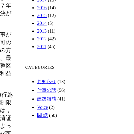
７年
2016
(14)
決が
2015
(12)
2014
(5)
2013
(11)
事が
2012
(42)
可の
2011
(45)
の方
、最
整区
利益
お知らせ
(13)
仕事の話
(56)
発行為
建築雑感
(41)
制限
Voice
(2)
は，
閑 話
(50)
済証
よっ
が可