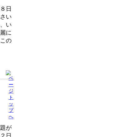
８日
さい
、い
麗に
この
題が
２日