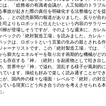
には、「総務省の有識者会議が、人工知能のトラブル
る事故が起きた際の責任を明確化する法整備などを提
る。」との読売新聞の報道がありました。反りが合わ
上司よりもロボットに仕えたいという内容のサラリー
川柳が登場しそうですが、そのような週末に、カレル
ャペックの「絶対製造工場」を読みました。カレル・
ペックは、ロボットという言葉の生みの親とされる作
ジャーナリストです。この「絶対製造工場」では、「
から膨大なエネルギーを取り出す画期的な機械がどの
にも存在する「神」（絶対）を副産物として吐き出し
め、世界中が「神」で溢れ、混乱する様子が風刺的に
れています。挿絵も好みで楽しく読み通すことができ
たが、国内外の様々な場面・レベルで「絶対」の対立
ちている現実にどう向き合うのかを考えさせられる本
た。