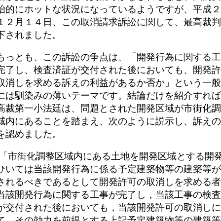
治的にホットな状況になっているようですが、平成２
１２月１４日、この取消請求訴訟に関して、最高裁判
下されました。
もっとも、この訴訟の争点は、「開発行為に関する工
完了し、検査済証が交付された後においても、開発許
取消しを求める訴えの利益があるか否か」という一般
には馴染みの薄いテーマです。結論だけを紹介すれば
高裁第一小法廷は、問題とされた開発区域が市街化調
域内にあることを踏まえ、次のように説示し、訴えの
を認めました。
「市街化調整区域内にある土地を開発区域とする開
ひいては当該開発行為に係る予定建築物等の建築等が
されるべきであるとして開発許可の取消しを求める者
当該開発行為に関する工事が完了し，当該工事の検査
が交付された後においても，当該開発許可の取消しに
て，その効力を前提とする上記予定建築物等の建築等